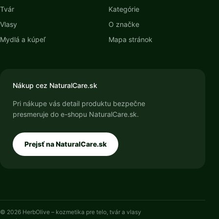
Tvár
Kategórie
Vlasy
O značke
Mydlá a kúpeľ
Mapa stránok
Nákup cez NaturalCare.sk
Pri nákupe vás detail produktu bezpečne
presmeruje do e-shopu NaturalCare.sk.
Prejsť na NaturalCare.sk
© 2026 HerbOlive – kozmetika pre telo, tvár a vlasy