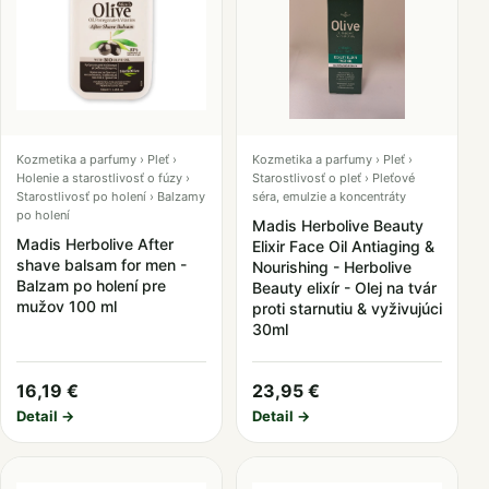
Kozmetika a parfumy › Pleť ›
Kozmetika a parfumy › Pleť ›
Holenie a starostlivosť o fúzy ›
Starostlivosť o pleť › Pleťové
Starostlivosť po holení › Balzamy
séra, emulzie a koncentráty
po holení
Madis Herbolive Beauty
Madis Herbolive After
Elixir Face Oil Antiaging &
shave balsam for men -
Nourishing - Herbolive
Balzam po holení pre
Beauty elixír - Olej na tvár
mužov 100 ml
proti starnutiu & vyživujúci
30ml
16,19 €
23,95 €
Detail →
Detail →