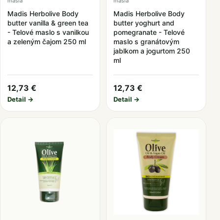
masla
masla
Madis Herbolive Body
Madis Herbolive Body
butter vanilla & green tea
butter yoghurt and
- Telové maslo s vanilkou
pomegranate - Telové
a zeleným čajom 250 ml
maslo s granátovým
jablkom a jogurtom 250
ml
12,73 €
12,73 €
Detail →
Detail →