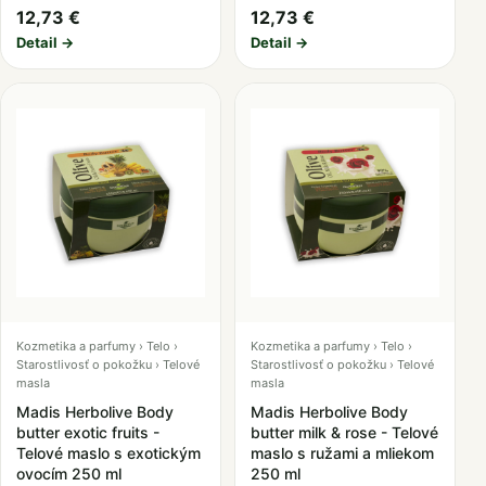
12,73 €
12,73 €
Detail →
Detail →
Kozmetika a parfumy › Telo ›
Kozmetika a parfumy › Telo ›
Starostlivosť o pokožku › Telové
Starostlivosť o pokožku › Telové
masla
masla
Madis Herbolive Body
Madis Herbolive Body
butter exotic fruits -
butter milk & rose - Telové
Telové maslo s exotickým
maslo s ružami a mliekom
ovocím 250 ml
250 ml