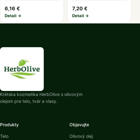
6,16 €
7,20 €
Detail →
Detail →
Krétska kozmetika HerbOlive s olivovým
olejom pre telo, tvár a vlasy.
Produkty
Objavujte
Telo
Olivový olej