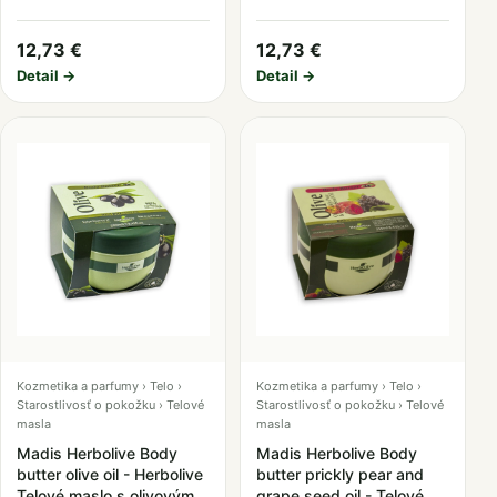
12,73 €
12,73 €
Detail →
Detail →
Kozmetika a parfumy › Telo ›
Kozmetika a parfumy › Telo ›
Starostlivosť o pokožku › Telové
Starostlivosť o pokožku › Telové
masla
masla
Madis Herbolive Body
Madis Herbolive Body
butter olive oil - Herbolive
butter prickly pear and
Telové maslo s olivovým
grape seed oil - Telové