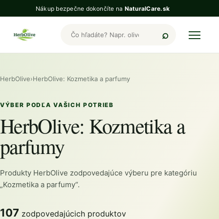
Nákup bezpečne dokončíte na
NaturalCare.sk
Hľadať produkty HerbOlive
HerbOlive
›
HerbOlive: Kozmetika a parfumy
VÝBER PODĽA VAŠICH POTRIEB
HerbOlive: Kozmetika a
parfumy
Produkty HerbOlive zodpovedajúce výberu pre kategóriu
„Kozmetika a parfumy“.
107
zodpovedajúcich produktov