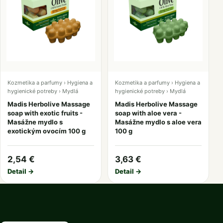
Kozmetika a parfumy › Hygiena a
Kozmetika a parfumy › Hygiena a
hygienické potreby › Mydlá
hygienické potreby › Mydlá
Madis Herbolive Massage
Madis Herbolive Massage
soap with exotic fruits -
soap with aloe vera -
Masážne mydlo s
Masážne mydlo s aloe vera
exotickým ovocím 100 g
100 g
2,54 €
3,63 €
Detail →
Detail →