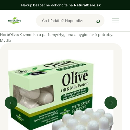
Nákup bezpečne dokončíte na
NaturalCare.sk
Hľadať produkty HerbOlive
HerbOlive
›
Kozmetika a parfumy
›
Hygiena a hygienické potreby
›
Mydlá
←
→
Predchádzajúci obrázok
Nasleduj