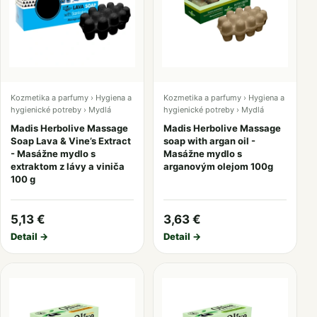
Kozmetika a parfumy › Hygiena a
Kozmetika a parfumy › Hygiena a
hygienické potreby › Mydlá
hygienické potreby › Mydlá
Madis Herbolive Massage
Madis Herbolive Massage
Soap Lava & Vine’s Extract
soap with argan oil -
- Masážne mydlo s
Masážne mydlo s
extraktom z lávy a viniča
arganovým olejom 100g
100 g
5,13 €
3,63 €
Detail →
Detail →