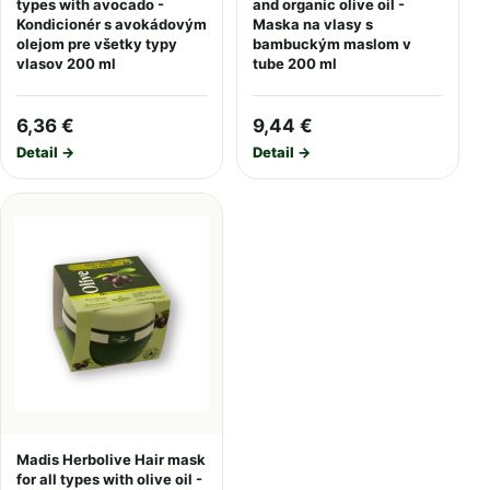
types with avocado -
and organic olive oil -
Kondicionér s avokádovým
Maska na vlasy s
olejom pre všetky typy
bambuckým maslom v
vlasov 200 ml
tube 200 ml
6,36 €
9,44 €
Detail →
Detail →
Madis Herbolive Hair mask
for all types with olive oil -