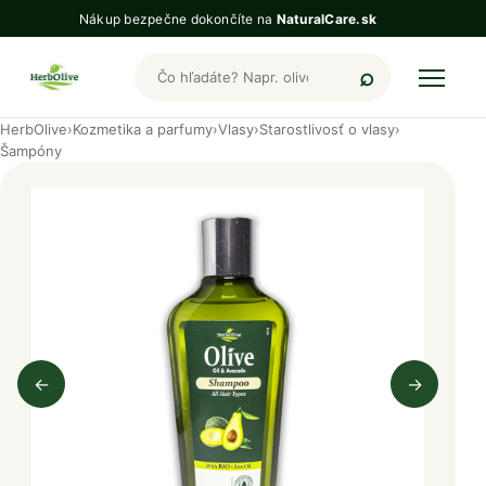
Nákup bezpečne dokončíte na
NaturalCare.sk
Hľadať produkty HerbOlive
HerbOlive
›
Kozmetika a parfumy
›
Vlasy
›
Starostlivosť o vlasy
›
Šampóny
←
→
Predchádzajúci obrázok
Nasleduj