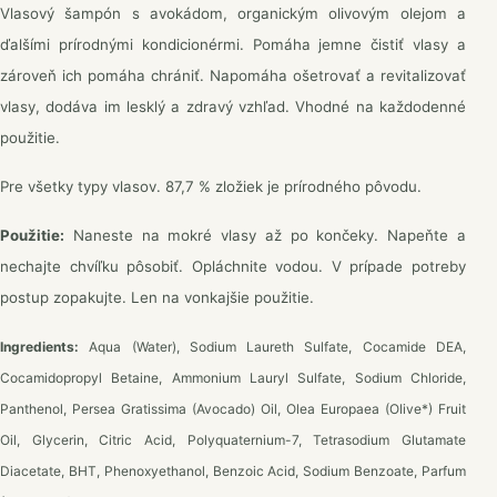
Vlasový šampón s avokádom, organickým olivovým olejom a
ďalšími prírodnými kondicionérmi. Pomáha jemne čistiť vlasy a
zároveň ich pomáha chrániť. Napomáha ošetrovať a revitalizovať
vlasy, dodáva im lesklý a zdravý vzhľad. Vhodné na každodenné
použitie.
Pre všetky typy vlasov. 87,7 % zložiek je prírodného pôvodu.
Použitie:
Naneste na mokré vlasy až po končeky. Napeňte a
nechajte chvíľku pôsobiť. Opláchnite vodou. V prípade potreby
postup zopakujte. Len na vonkajšie použitie.
Ingredients:
Aqua (Water), Sodium Laureth Sulfate, Cocamide DEA,
Cocamidopropyl Betaine, Ammonium Lauryl Sulfate, Sodium Chloride,
Panthenol, Persea Gratissima (Avocado) Oil, Olea Europaea (Olive*) Fruit
Oil, Glycerin, Citric Acid, Polyquaternium-7, Tetrasodium Glutamate
Diacetate, BHT, Phenoxyethanol, Benzoic Acid, Sodium Benzoate, Parfum