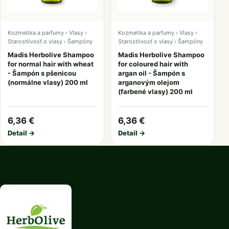
Kozmetika a parfumy › Vlasy ›
Kozmetika a parfumy › Vlasy ›
Starostlivosť o vlasy › Šampóny
Starostlivosť o vlasy › Šampóny
Madis Herbolive Shampoo
Madis Herbolive Shampoo
for normal hair with wheat
for coloured hair with
- Šampón s pšenicou
argan oil - Šampón s
(normálne vlasy) 200 ml
arganovým olejom
(farbené vlasy) 200 ml
6,36 €
6,36 €
Detail →
Detail →