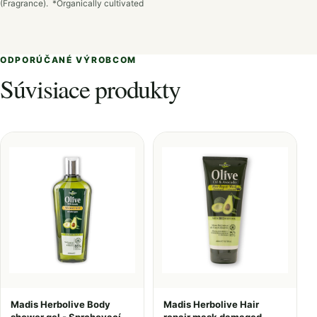
(Fragrance).
*Organically cultivated
ODPORÚČANÉ VÝROBCOM
Súvisiace produkty
Madis Herbolive Body
Madis Herbolive Hair