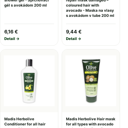
shower gel - Sprchovací
repair mask damaged –
gél s avokádom 200 ml
coloured hair with
avocado - Maska na vlasy
s avokádom v tube 200 ml
6,16 €
9,44 €
Detail →
Detail →
Madis Herbolive
Madis Herbolive Hair mask
Conditioner for all hair
for all types with avocado