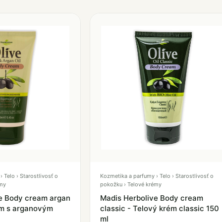
 Telo › Starostlivosť o
Kozmetika a parfumy › Telo › Starostlivosť o
émy
pokožku › Telové krémy
e Body cream argan
Madis Herbolive Body cream
rém s arganovým
classic - Telový krém classic 150
ml