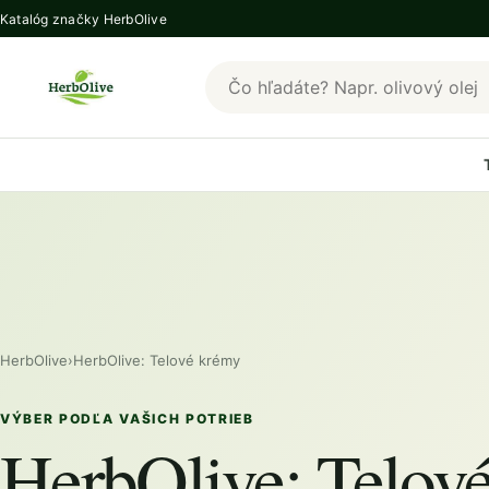
Katalóg značky HerbOlive
Hľadať produkty HerbOlive
HerbOlive
›
HerbOlive: Telové krémy
VÝBER PODĽA VAŠICH POTRIEB
HerbOlive: Telov