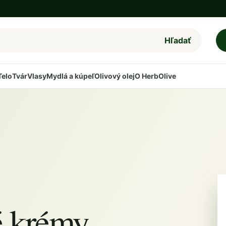
Hľadať
Telo
Tvár
Vlasy
Mydlá a kúpeľ
Olivový olej
O HerbOlive
é krémy