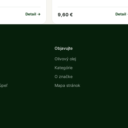
Detail →
9,60 €
Detail
Objavujte
Olivový olej
Kategórie
O značke
úpeľ
Mapa stránok