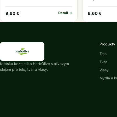
9,60 €
Detail →
9,60 €
Produkty
Telo
Tvár
Krétska kozmetika HerbOlive s olivovým
olejom pre telo, tvár a vlasy.
Vlasy
Mydlá a k