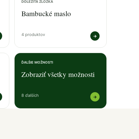
DÔLEŽITÁ ZLOŽKA
Bambucké maslo
4 produktov
→
ĎALŠIE MOŽNOSTI
Zobraziť všetky možnosti
8 ďalších
→