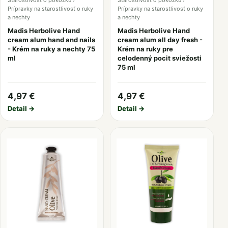
Starostlivosť o pokožku ›
Starostlivosť o pokožku ›
Prípravky na starostlivosť o ruky
Prípravky na starostlivosť o ruky
a nechty
a nechty
Madis Herbolive Hand
Madis Herbolive Hand
cream alum hand and nails
cream alum all day fresh -
- Krém na ruky a nechty 75
Krém na ruky pre
ml
celodenný pocit sviežosti
75 ml
4,97 €
4,97 €
Detail →
Detail →