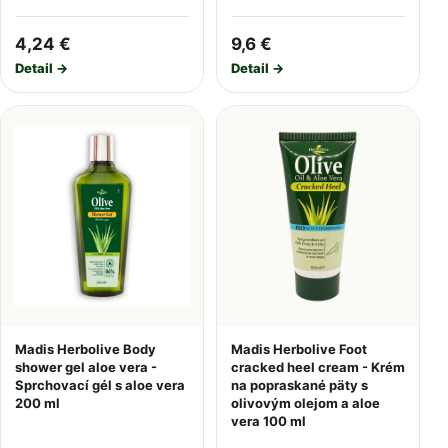
4,24 €
9,6 €
Detail →
Detail →
Madis Herbolive Body
Madis Herbolive Foot
shower gel aloe vera -
cracked heel cream - Krém
Sprchovací gél s aloe vera
na popraskané päty s
200 ml
olivovým olejom a aloe
vera 100 ml