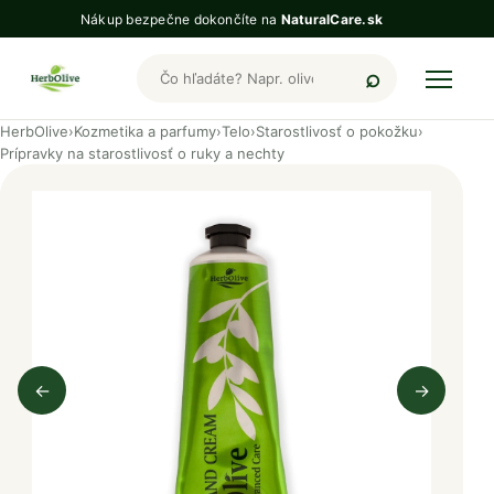
Nákup bezpečne dokončíte na
NaturalCare.sk
Hľadať produkty HerbOlive
HerbOlive
›
Kozmetika a parfumy
›
Telo
›
Starostlivosť o pokožku
›
Prípravky na starostlivosť o ruky a nechty
←
→
Predchádzajúci obrázok
Nasleduj