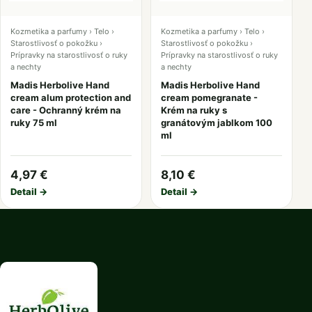
Kozmetika a parfumy › Telo ›
Kozmetika a parfumy › Telo ›
Starostlivosť o pokožku ›
Starostlivosť o pokožku ›
Prípravky na starostlivosť o ruky
Prípravky na starostlivosť o ruky
a nechty
a nechty
Madis Herbolive Hand
Madis Herbolive Hand
cream alum protection and
cream pomegranate -
care - Ochranný krém na
Krém na ruky s
ruky 75 ml
granátovým jablkom 100
ml
4,97 €
8,10 €
Detail →
Detail →