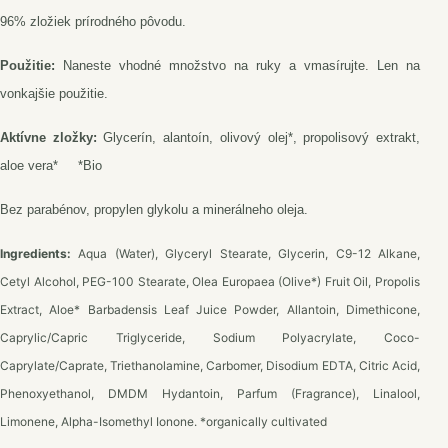
96% zložiek prírodného pôvodu.
Použitie:
Naneste vhodné množstvo na ruky a vmasírujte. Len na
vonkajšie použitie.
Aktívne zložky:
Glycerín, alantoín, olivový olej*, propolisový extrakt,
aloe vera* *Bio
Bez parabénov, propylen glykolu a minerálneho oleja.
Ingredients:
Aqua (Water), Glyceryl Stearate, Glycerin, C9-12 Alkane,
Cetyl Alcohol, PEG-100 Stearate, Olea Europaea (Olive*) Fruit Oil, Propolis
Extract, Aloe* Barbadensis Leaf Juice Powder, Allantoin, Dimethicone,
Caprylic/Capric Triglyceride, Sodium Polyacrylate, Coco-
Caprylate/Caprate, Triethanolamine, Carbomer, Disodium EDTA, Citric Acid,
Phenoxyethanol, DMDM Hydantoin, Parfum (Fragrance), Linalool,
Limonene, Alpha-Isomethyl Ionone.
*organically cultivated