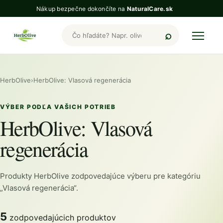
Nákup bezpečne dokončíte na
NaturalCare.sk
Hľadať produkty HerbOlive
HerbOlive
›
HerbOlive: Vlasová regenerácia
VÝBER PODĽA VAŠICH POTRIEB
HerbOlive: Vlasová
regenerácia
Produkty HerbOlive zodpovedajúce výberu pre kategóriu
„Vlasová regenerácia“.
5
zodpovedajúcich produktov