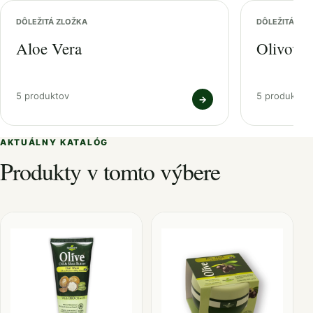
DÔLEŽITÁ ZLOŽKA
DÔLEŽITÁ ZL
Aloe Vera
Olivový 
5 produktov
5 produktov
→
AKTUÁLNY KATALÓG
Produkty v tomto výbere