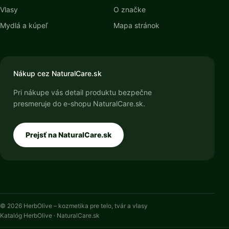
Vlasy
O značke
Mydlá a kúpeľ
Mapa stránok
Nákup cez NaturalCare.sk
Pri nákupe vás detail produktu bezpečne
presmeruje do e-shopu NaturalCare.sk.
Prejsť na NaturalCare.sk
© 2026 HerbOlive – kozmetika pre telo, tvár a vlasy
Katalóg HerbOlive · NaturalCare.sk