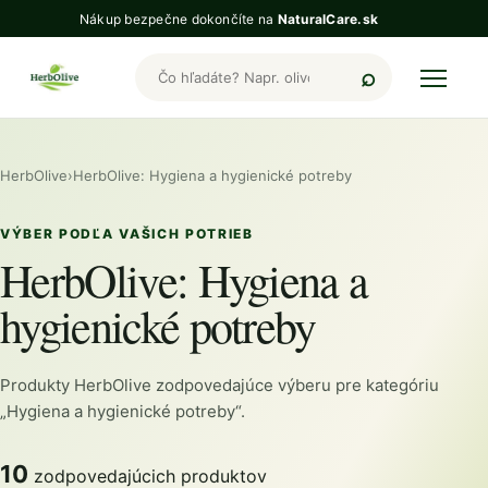
Nákup bezpečne dokončíte na
NaturalCare.sk
Hľadať produkty HerbOlive
HerbOlive
›
HerbOlive: Hygiena a hygienické potreby
VÝBER PODĽA VAŠICH POTRIEB
HerbOlive: Hygiena a
hygienické potreby
Produkty HerbOlive zodpovedajúce výberu pre kategóriu
„Hygiena a hygienické potreby“.
10
zodpovedajúcich produktov