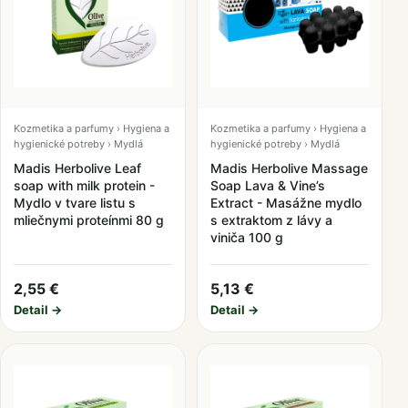
Kozmetika a parfumy › Hygiena a
Kozmetika a parfumy › Hygiena a
hygienické potreby › Mydlá
hygienické potreby › Mydlá
Madis Herbolive Leaf
Madis Herbolive Massage
soap with milk protein -
Soap Lava & Vine’s
Mydlo v tvare listu s
Extract - Masážne mydlo
mliečnymi proteínmi 80 g
s extraktom z lávy a
viniča 100 g
2,55 €
5,13 €
Detail →
Detail →