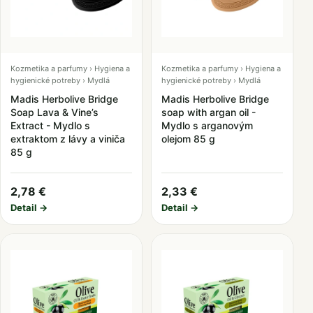
Kozmetika a parfumy › Hygiena a
Kozmetika a parfumy › Hygiena a
hygienické potreby › Mydlá
hygienické potreby › Mydlá
Madis Herbolive Bridge
Madis Herbolive Bridge
Soap Lava & Vine’s
soap with argan oil -
Extract - Mydlo s
Mydlo s arganovým
extraktom z lávy a viniča
olejom 85 g
85 g
2,78 €
2,33 €
Detail →
Detail →