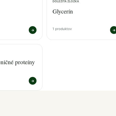
DÔLEŽITÁ ZLOŽKA
Glycerín
1 produktov
→
→
eničné proteíny
→