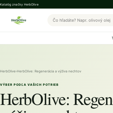
Katalóg značky HerbOlive
Hľadať produkty HerbOlive
HerbOlive
›
HerbOlive: Regenerácia a výživa nechtov
VÝBER PODĽA VAŠICH POTRIEB
HerbOlive: Regen