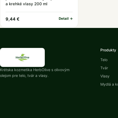
a krehké vlasy 200 ml
9,44 €
Detail →
Produkty
Telo
Tvár
Krétska kozmetika HerbOlive s olivovým
olejom pre telo, tvár a vlasy.
Vlasy
Mydlá a k