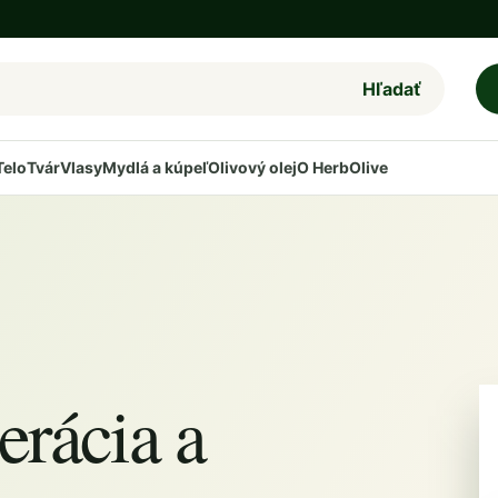
Hľadať
Telo
Tvár
Vlasy
Mydlá a kúpeľ
Olivový olej
O HerbOlive
erácia a