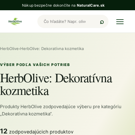
Nákup bezpečne dokončíte na
NaturalCare.sk
Hľadať produkty HerbOlive
HerbOlive
›
HerbOlive: Dekoratívna kozmetika
VÝBER PODĽA VAŠICH POTRIEB
HerbOlive: Dekoratívna
kozmetika
Produkty HerbOlive zodpovedajúce výberu pre kategóriu
„Dekoratívna kozmetika“.
12
zodpovedajúcich produktov