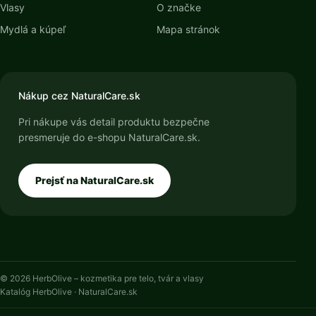
Vlasy
O značke
Mydlá a kúpeľ
Mapa stránok
Nákup cez NaturalCare.sk
Pri nákupe vás detail produktu bezpečne
presmeruje do e-shopu NaturalCare.sk.
Prejsť na NaturalCare.sk
© 2026 HerbOlive – kozmetika pre telo, tvár a vlasy
Katalóg HerbOlive · NaturalCare.sk