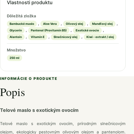
Vlastnosti produktu
Dôležitá zložka
,
,
,
,
Bambucké maslo
Aloe Vera
Olivový olej
Mandľový olej
,
,
,
Glycerín
Pantenol (Provitamín B5)
Exotické ovocie
,
,
,
Alantoín
Vitamín E
Slnečnicový olej
Kiwi - extrakt / olej
Množstvo
250 ml
INFORMÁCIE O PRODUKTE
Popis
Telové maslo s exotickým ovocím
Telové maslo s exotickým ovocím, prírodným slnečnicovým
olejom, ekologicky pestovným olivovým olejom a pantenolom.