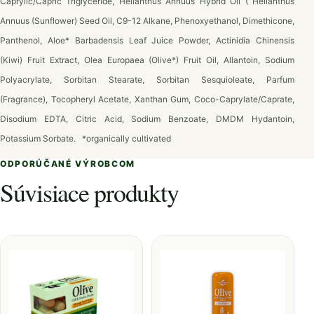
Caprylic/Capric Triglyceride, Helianthus Annuus Hybrid Oil ( Helianthus
Annuus (Sunflower) Seed Oil, C9-12 Alkane, Phenoxyethanol, Dimethicone,
Panthenol, Aloe* Barbadensis Leaf Juice Powder, Actinidia Chinensis
(Kiwi) Fruit Extract, Olea Europaea (Olive*) Fruit Oil, Allantoin, Sodium
Polyacrylate, Sorbitan Stearate, Sorbitan Sesquioleate, Parfum
(Fragrance), Tocopheryl Acetate, Xanthan Gum, Coco-Caprylate/Caprate,
Disodium EDTA, Citric Acid, Sodium Benzoate, DMDM Hydantoin,
Potassium Sorbate.
*organically cultivated
ODPORÚČANÉ VÝROBCOM
Súvisiace produkty