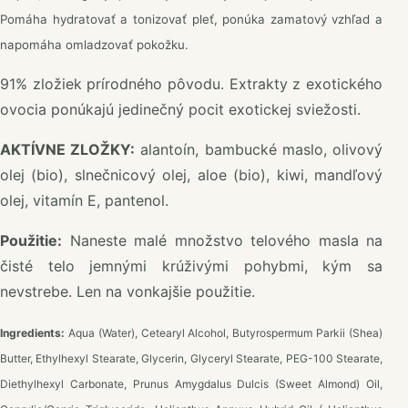
Pomáha hydratovať a tonizovať pleť, ponúka zamatový vzhľad a
napomáha omladzovať pokožku.
91% zložiek prírodného pôvodu. Extrakty z exotického
ovocia ponúkajú jedinečný pocit exotickej sviežosti.
AKTÍVNE ZLOŽKY:
alantoín, bambucké maslo, olivový
olej (bio), slnečnicový olej, aloe (bio), kiwi, mandľový
olej, vitamín E, pantenol.
Použitie:
Naneste malé množstvo telového masla na
čisté telo jemnými krúživými pohybmi, kým sa
nevstrebe. Len na vonkajšie použitie.
Ingredients:
Aqua (Water), Cetearyl Alcohol, Butyrospermum Parkii (Shea)
Butter, Ethylhexyl Stearate, Glycerin, Glyceryl Stearate, PEG-100 Stearate,
Diethylhexyl Carbonate, Prunus Amygdalus Dulcis (Sweet Almond) Oil,