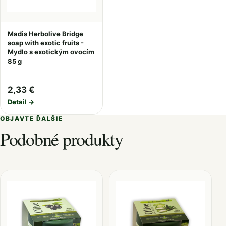
Madis Herbolive Bridge
soap with exotic fruits -
Mydlo s exotickým ovocím
85 g
2,33 €
Detail →
OBJAVTE ĎALŠIE
Podobné produkty