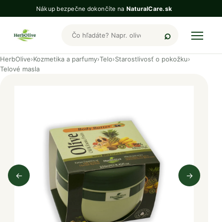
Nákup bezpečne dokončíte na
NaturalCare.sk
Hľadať produkty HerbOlive
HerbOlive
›
Kozmetika a parfumy
›
Telo
›
Starostlivosť o pokožku
›
Telové masla
←
→
Predchádzajúci obrázok
Nasleduj