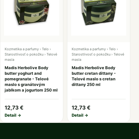
Kozmetika a parfumy › Telo ›
Kozmetika a parfumy › Telo ›
Starostlivosť o pokožku › Telové
Starostlivosť o pokožku › Telové
masla
masla
Madis Herbolive Body
Madis Herbolive Body
butter yoghurt and
butter cretan dittany -
pomegranate - Telové
Telové maslo s cretan
maslo s granátovým
dittany 250 ml
jablkom a jogurtom 250 ml
12,73 €
12,73 €
Detail →
Detail →