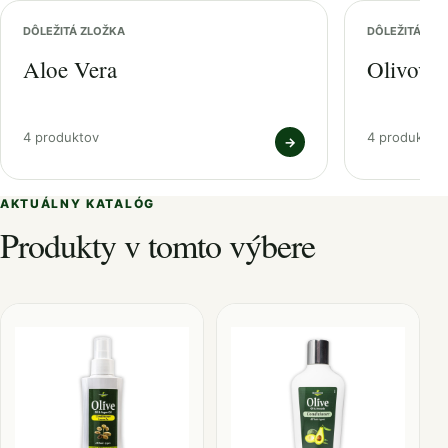
DÔLEŽITÁ ZLOŽKA
DÔLEŽITÁ ZL
Aloe Vera
Olivový 
4 produktov
4 produktov
→
AKTUÁLNY KATALÓG
Produkty v tomto výbere