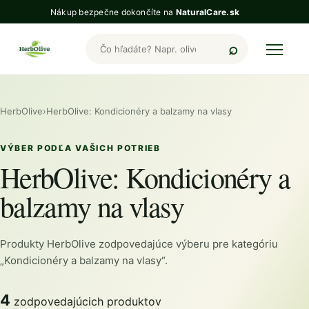
Nákup bezpečne dokončíte na
NaturalCare.sk
Hľadať produkty HerbOlive
HerbOlive
›
HerbOlive: Kondicionéry a balzamy na vlasy
VÝBER PODĽA VAŠICH POTRIEB
HerbOlive: Kondicionéry a
balzamy na vlasy
Produkty HerbOlive zodpovedajúce výberu pre kategóriu
„Kondicionéry a balzamy na vlasy“.
4
zodpovedajúcich produktov