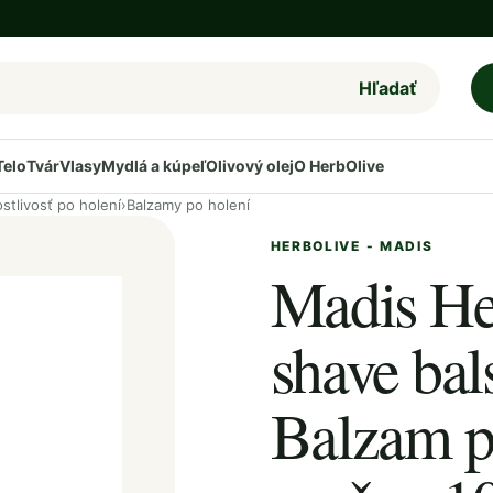
Hľadať
Telo
Tvár
Vlasy
Mydlá a kúpeľ
Olivový olej
O HerbOlive
ostlivosť po holení
›
Balzamy po holení
HERBOLIVE - MADIS
Madis He
shave bal
Balzam p