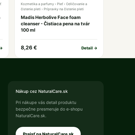
ť
Kozmetika a parfumy › Pleť › Odličovanie a
čistenie pleti › Prípravky na čistenie pleti
n
Madis Herbolive Face foam
cleanser - Čistiaca pena na tvár
100 ml
8,26 €
 →
Detail →
Nákup cez NaturalCare.sk
Pri nákupe vás detail produktu
bezpečne presmeruje do e-shopu
NaturalCare.sk.
Prejsť na NaturalCare.sk