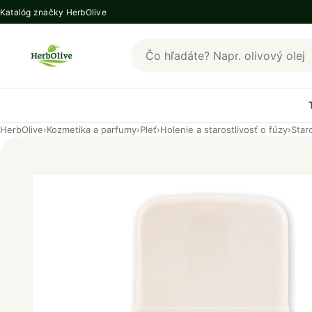
Katalóg značky HerbOlive
Hľadať produkty HerbOlive
HerbOlive
›
Kozmetika a parfumy
›
Pleť
›
Holenie a starostlivosť o fúzy
›
Star