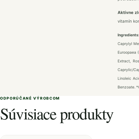
Aktívne z
vitamín ko
Ingredients
Caprylyl Me
Euroopaea (O
Extract, Ro
Caprylic/Ca
Linoleic Ac
Benzoate.
*O
ODPORÚČANÉ VÝROBCOM
Súvisiace produkty