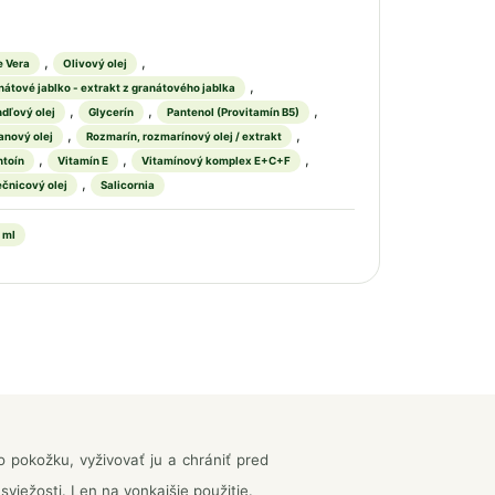
,
,
e Vera
Olivový olej
,
nátové jablko - extrakt z granátového jablka
,
,
,
dľový olej
Glycerín
Pantenol (Provitamín B5)
,
,
anový olej
Rozmarín, rozmarínový olej / extrakt
,
,
,
ntoín
Vitamín E
Vitamínový komplex E+C+F
,
ečnicový olej
Salicornia
 ml
 pokožku, vyživovať ju a chrániť pred
iežosti. Len na vonkajšie použitie.