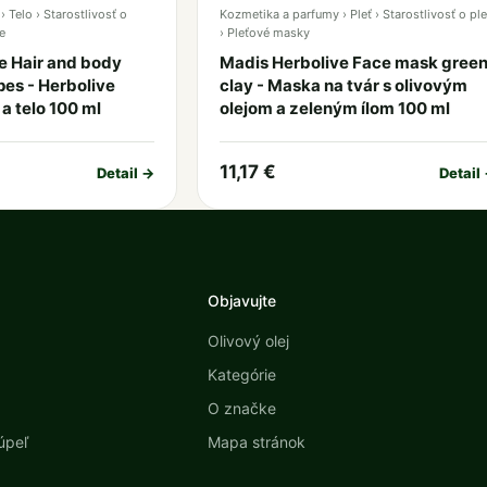
 Telo › Starostlivosť o
Kozmetika a parfumy › Pleť › Starostlivosť o ple
e
› Pleťové masky
e Hair and body
Madis Herbolive Face mask gree
ypes - Herbolive
clay - Maska na tvár s olivovým
a telo 100 ml
olejom a zeleným ílom 100 ml
11,17 €
Detail →
Detail
Objavujte
Olivový olej
Kategórie
O značke
úpeľ
Mapa stránok