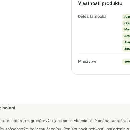
Vlastnosti produktu
Dôležitá zložka
Alo
Gra
Man
Arg
Ala
Sln
Množstvo
100
 holení
ou receptúrou s granátovým jablkom a vitamínmi. Pomáha starať sa o
m spôsobeným holiacou čepeľou. Ponúka pocit hebkosti, omladenia a sv