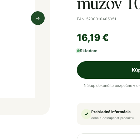
mužov 1
→
EAN: 5200310405051
Nasledujúci obrázok
16,19 €
Skladom
Kúp
Nákup dokončíte bezpečne v e-
Prehľadné informácie
✓
cena a dostupnosť produktu