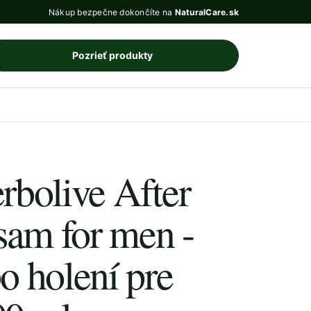
Nákup bezpečne dokončíte na
NaturalCare.sk
Pozrieť produkty
rbolive After
sam for men -
o holení pre