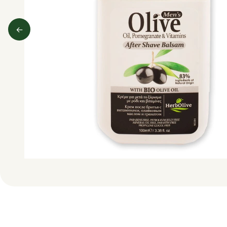
←
Predchádzajúci obrázok