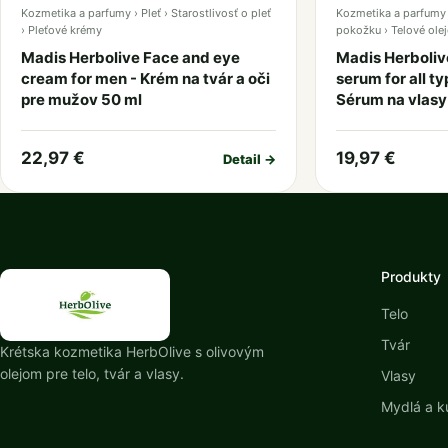
Kozmetika a parfumy › Pleť › Starostlivosť o pleť
Kozmetika a parfumy ›
› Pleťové krémy
pokožku › Telové olej
Madis Herbolive Face and eye
Madis Herboliv
cream for men - Krém na tvár a oči
serum for all t
pre mužov 50 ml
Sérum na vlasy 
22,97 €
19,97 €
Detail →
Produkty
Telo
Tvár
Krétska kozmetika HerbOlive s olivovým
olejom pre telo, tvár a vlasy.
Vlasy
Mydlá a k