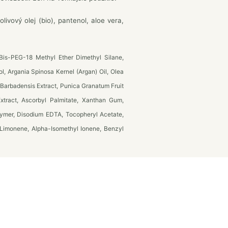
olivový olej (bio), pantenol, aloe vera,
Bis-PEG-18 Methyl Ether Dimethyl Silane,
, Argania Spinosa Kernel (Argan) Oil, Olea
 Barbadensis Extract, Punica Granatum Fruit
Extract, Ascorbyl Palmitate, Xanthan Gum,
lymer, Disodium EDTA, Tocopheryl Acetate,
 Limonene, Alpha-Isomethyl Ionene, Benzyl