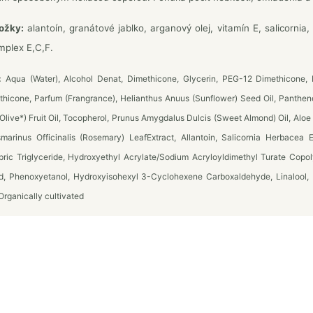
ložky:
alantoín, granátové jablko, arganový olej, vitamín E, salicornia, 
mplex E,C,F.
:
Aqua (Water), Alcohol Denat, Dimethicone, Glycerin, PEG-12 Dimethicone, 
thicone, Parfum (Frangrance), Helianthus Anuus (Sunflower) Seed Oil, Panthenol
live*) Fruit Oil, Tocopherol, Prunus Amygdalus Dulcis (Sweet Almond) Oil, Aloe
smarinus Officinalis (Rosemary) LeafExtract, Allantoin, Salicornia Herbacea 
pric Triglyceride, Hydroxyethyl Acrylate/Sodium Acryloyldimethyl Turate Copo
id, Phenoxyetanol, Hydroxyisohexyl 3-Cyclohexene Carboxaldehyde, Linalool,
rganically cultivated