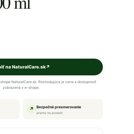
00 ml
iť na NaturalCare.sk
↗
shope NaturalCare.sk. Rozhodujúca je cena a dostupnosť
zobrazená v e-shope.
Bezpečné presmerovanie
↗
priamo na produkt