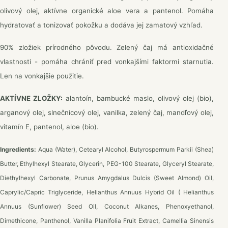
olivový olej, aktívne organické aloe vera a pantenol. Pomáha
hydratovať a tonizovať pokožku a dodáva jej zamatový vzhľad.
90% zložiek prírodného pôvodu. Zelený čaj má antioxidačné
vlastnosti - pomáha chrániť pred vonkajšími faktormi starnutia.
Len na vonkajšie použitie.
AKTÍVNE ZLOŽKY:
alantoín, bambucké maslo, olivový olej (bio),
arganový olej, slnečnicový olej, vanilka, zelený čaj, mandľový olej,
vitamín E, pantenol, aloe (bio).
Ingredients:
Aqua (Water), Cetearyl Alcohol, Butyrospermum Parkii (Shea)
Butter, Ethylhexyl Stearate, Glycerin, PEG-100 Stearate, Glyceryl Stearate,
Diethylhexyl Carbonate, Prunus Amygdalus Dulcis (Sweet Almond) Oil,
Caprylic/Capric Triglyceride, Helianthus Annuus Hybrid Oil ( Helianthus
Annuus (Sunflower) Seed Oil, Coconut Alkanes, Phenoxyethanol,
Dimethicone, Panthenol, Vanilla Planifolia Fruit Extract, Camellia Sinensis