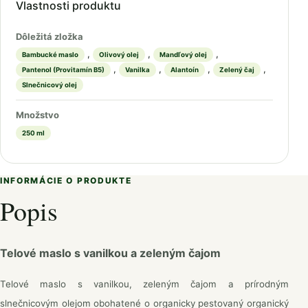
Vlastnosti produktu
Dôležitá zložka
,
,
,
Bambucké maslo
Olivový olej
Mandľový olej
,
,
,
,
Pantenol (Provitamín B5)
Vanilka
Alantoín
Zelený čaj
Slnečnicový olej
Množstvo
250 ml
INFORMÁCIE O PRODUKTE
Popis
Telové maslo s vanilkou a zeleným čajom
Telové maslo s vanilkou, zeleným čajom a prírodným
slnečnicovým olejom obohatené o organicky pestovaný organický