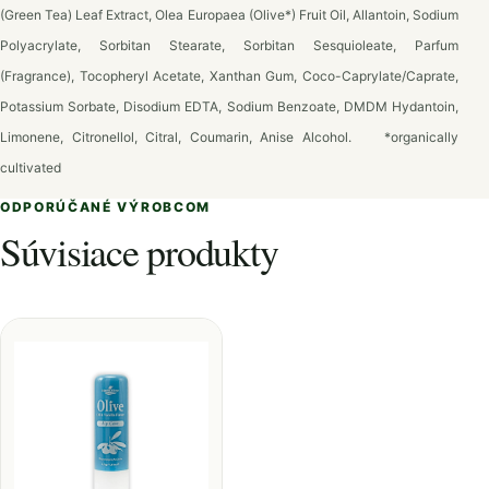
(Green Tea) Leaf Extract, Olea Europaea (Olive*) Fruit Oil, Allantoin, Sodium
Polyacrylate, Sorbitan Stearate, Sorbitan Sesquioleate, Parfum
(Fragrance), Tocopheryl Acetate, Xanthan Gum, Coco-Caprylate/Caprate,
Potassium Sorbate, Disodium EDTA, Sodium Benzoate, DMDM Hydantoin,
Limonene, Citronellol, Citral, Coumarin, Anise Alcohol.
*organically
cultivated
ODPORÚČANÉ VÝROBCOM
Súvisiace produkty