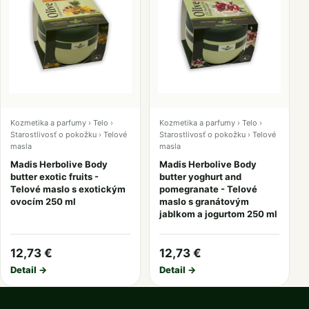
Kozmetika a parfumy › Telo ›
Kozmetika a parfumy › Telo ›
Starostlivosť o pokožku › Telové
Starostlivosť o pokožku › Telové
masla
masla
Madis Herbolive Body
Madis Herbolive Body
butter exotic fruits -
butter yoghurt and
Telové maslo s exotickým
pomegranate - Telové
ovocím 250 ml
maslo s granátovým
jablkom a jogurtom 250 ml
12,73 €
12,73 €
Detail →
Detail →