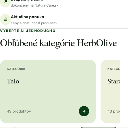
↗
dokončený na NaturalCare.sk
Aktuálna ponuka
♧
ceny a dostupnosť produktov
VYBERTE SI JEDNODUCHO
Obľúbené kategórie HerbOlive
KATEGÓRIA
KATEGÓRIA
Telo
Starost
49 produktov
→
43 produkt