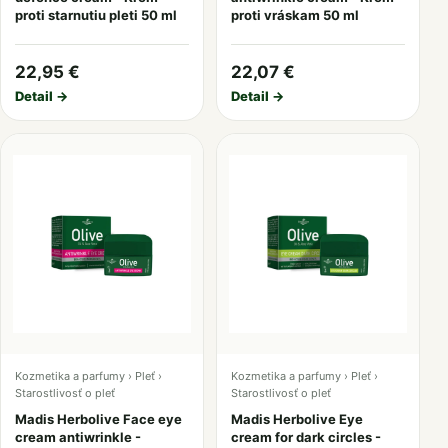
proti starnutiu pleti 50 ml
proti vráskam 50 ml
22,95 €
22,07 €
Detail →
Detail →
Kozmetika a parfumy › Pleť ›
Kozmetika a parfumy › Pleť ›
Starostlivosť o pleť
Starostlivosť o pleť
Madis Herbolive Face eye
Madis Herbolive Eye
cream antiwrinkle -
cream for dark circles -