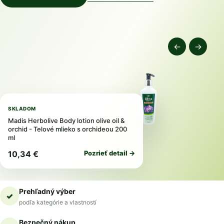
←
→
SKLADOM
Madis Herbolive Body lotion olive oil &
orchid - Telové mlieko s orchideou 200
ml
10,34 €
Pozrieť detail →
Prehľadný výber
✓
podľa kategórie a vlastností
Bezpečný nákup