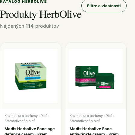
KATALÓG HERBOLIVE
Filtre a vlastnosti
Produkty HerbOlive
Nájdených
114
produktov
Kozmetika a parfumy › Pleť ›
Kozmetika a parfumy › Pleť ›
Starostlivosť o pleť
Starostlivosť o pleť
Madis Herbolive Face age
Madis Herbolive Face
defence cream - Krém
antiwrinkle cream - Krém