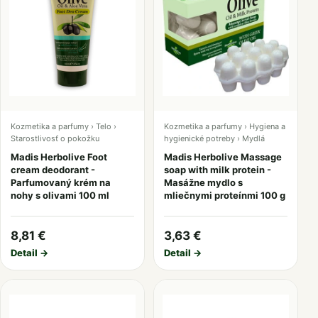
Kozmetika a parfumy › Telo ›
Kozmetika a parfumy › Hygiena a
Starostlivosť o pokožku
hygienické potreby › Mydlá
Madis Herbolive Foot
Madis Herbolive Massage
cream deodorant -
soap with milk protein -
Parfumovaný krém na
Masážne mydlo s
nohy s olivami 100 ml
mliečnymi proteínmi 100 g
8,81 €
3,63 €
Detail →
Detail →