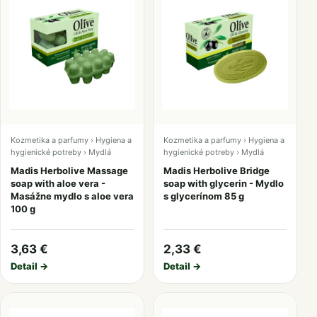
Kozmetika a parfumy › Hygiena a
Kozmetika a parfumy › Hygiena a
hygienické potreby › Mydlá
hygienické potreby › Mydlá
Madis Herbolive Massage
Madis Herbolive Bridge
soap with aloe vera -
soap with glycerin - Mydlo
Masážne mydlo s aloe vera
s glycerínom 85 g
100 g
3,63 €
2,33 €
Detail →
Detail →