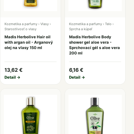
Kozmetika a parfumy › Vlasy ›
Kozmetika a parfumy › Telo ›
Starostlivosť o vlasy
Sprcha a kúpeľ
Madis Herbolive Hair oil
Madis Herbolive Body
with argan oil - Arganový
shower gel aloe vera -
olej na vlasy 150 ml
Sprchovací gél s aloe vera
200 ml
13,62 €
6,16 €
Detail →
Detail →