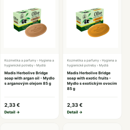
Kozmetika a parfumy › Hygiena a
Kozmetika a parfumy › Hygiena a
hygienické potreby › Mydlá
hygienické potreby › Mydlá
Madis Herbolive Bridge
Madis Herbolive Bridge
soap with argan oil - Mydlo
soap with exotic fruits -
s arganovým olejom 85 g
Mydlo s exotickým ovocím
85 g
2,33 €
2,33 €
Detail →
Detail →