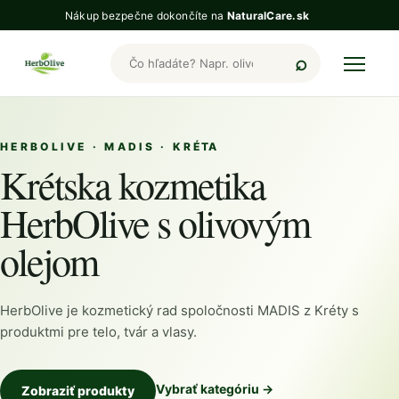
Nákup bezpečne dokončíte na
NaturalCare.sk
Hľadať produkty HerbOlive
HERBOLIVE · MADIS · KRÉTA
Krétska kozmetika
HerbOlive s olivovým
olejom
HerbOlive je kozmetický rad spoločnosti MADIS z Kréty s
produktmi pre telo, tvár a vlasy.
Vybrať kategóriu →
Zobraziť produkty