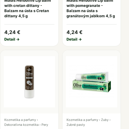
Madis Herbolive Lip balm
Madis Herbolive Lip balm
with cretan dittany -
with pomegranate -
Balzam na ústa s Cretan
Balzam na ústa s
dittany 4,5 g
granátovým jablkom 4,5 g
4,24 €
4,24 €
Detail →
Detail →
Kozmetika a parfumy ›
Kozmetika a parfumy › Zuby ›
Dekoratívna kozmetika › Pery
Zubné pasty