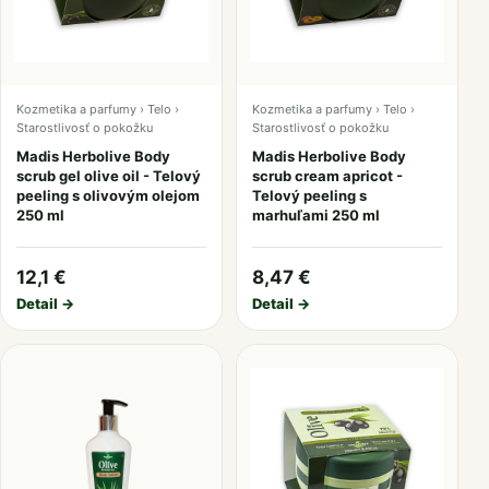
Kozmetika a parfumy › Telo ›
Kozmetika a parfumy › Telo ›
Starostlivosť o pokožku
Starostlivosť o pokožku
Madis Herbolive Body
Madis Herbolive Body
scrub gel olive oil - Telový
scrub cream apricot -
peeling s olivovým olejom
Telový peeling s
250 ml
marhuľami 250 ml
12,1 €
8,47 €
Detail →
Detail →