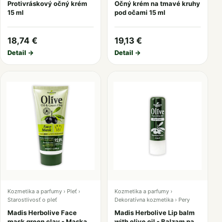
Protivráskový očný krém
Očný krém na tmavé kruhy
15 ml
pod očami 15 ml
18,74 €
19,13 €
Detail →
Detail →
Kozmetika a parfumy › Pleť ›
Kozmetika a parfumy ›
Starostlivosť o pleť
Dekoratívna kozmetika › Pery
Madis Herbolive Face
Madis Herbolive Lip balm
mask green clay - Maska
with olive oil - Balzam na