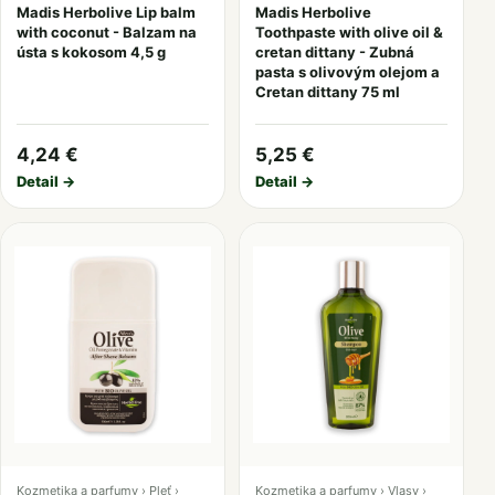
Madis Herbolive Lip balm
Madis Herbolive
with coconut - Balzam na
Toothpaste with olive oil &
ústa s kokosom 4,5 g
cretan dittany - Zubná
pasta s olivovým olejom a
Cretan dittany 75 ml
4,24 €
5,25 €
Detail →
Detail →
Kozmetika a parfumy › Pleť ›
Kozmetika a parfumy › Vlasy ›