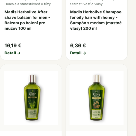
Holenie a starostlivosť o fúzy
Starostlivosť o vlasy
Madis Herbolive After
Madis Herbolive Shampoo
shave balsam for men -
for oily hair with honey -
Balzam po holení pre
Šampón s medom (mastné
mužov 100 ml
vlasy) 200 ml
16,19 €
6,36 €
Detail →
Detail →