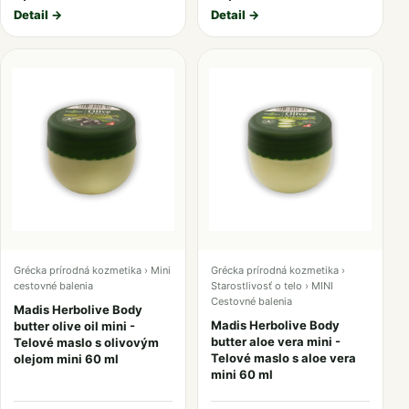
Detail →
Detail →
Grécka prírodná kozmetika › Mini
Grécka prírodná kozmetika ›
cestovné balenia
Starostlivosť o telo › MINI
Cestovné balenia
Madis Herbolive Body
Madis Herbolive Body
butter olive oil mini -
butter aloe vera mini -
Telové maslo s olivovým
Telové maslo s aloe vera
olejom mini 60 ml
mini 60 ml