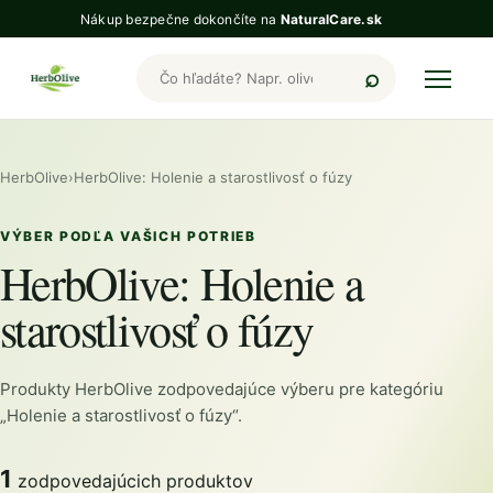
Nákup bezpečne dokončíte na
NaturalCare.sk
Hľadať produkty HerbOlive
HerbOlive
›
HerbOlive: Holenie a starostlivosť o fúzy
VÝBER PODĽA VAŠICH POTRIEB
HerbOlive: Holenie a
starostlivosť o fúzy
Produkty HerbOlive zodpovedajúce výberu pre kategóriu
„Holenie a starostlivosť o fúzy“.
1
zodpovedajúcich produktov