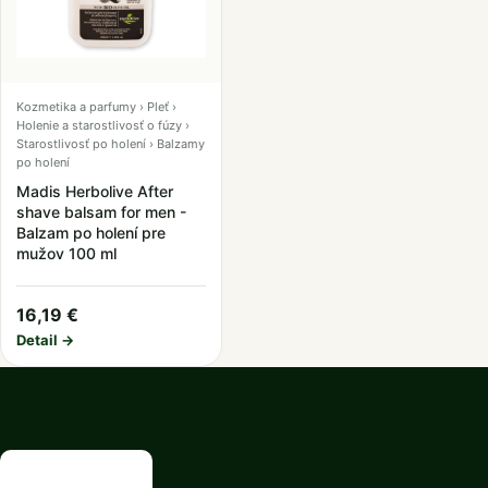
Kozmetika a parfumy › Pleť ›
Holenie a starostlivosť o fúzy ›
Starostlivosť po holení › Balzamy
po holení
Madis Herbolive After
shave balsam for men -
Balzam po holení pre
mužov 100 ml
16,19 €
Detail →