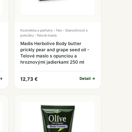
Kozmetika a parfumy › Telo › Starostlivosť o
pokožku › Telové masla
Madis Herbolive Body butter
prickly pear and grape seed oil -
Telové maslo s opunciou a
hroznovými jadierkami 250 ml
 →
12,73 €
Detail →