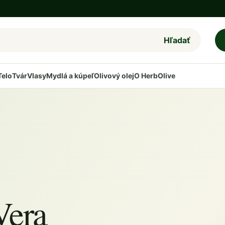
Hľadať
Telo
Tvár
Vlasy
Mydlá a kúpeľ
Olivový olej
O HerbOlive
Vera