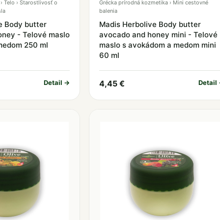
 Telo › Starostlivosť o
Grécka prírodná kozmetika › Mini cestovné
la
balenia
e Body butter
Madis Herbolive Body butter
ney - Telové maslo
avocado and honey mini - Telové
medom 250 ml
maslo s avokádom a medom mini
60 ml
Detail →
4,45 €
Detail