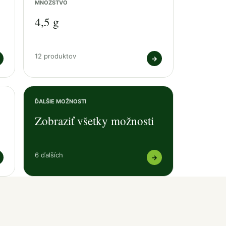
MNOŽSTVO
4,5 g
12 produktov
→
ĎALŠIE MOŽNOSTI
Zobraziť všetky možnosti
6 ďalších
→