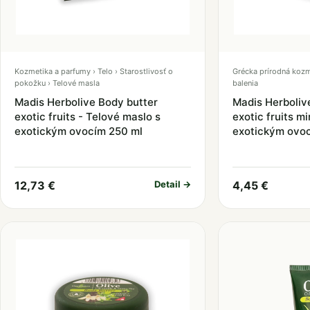
Kozmetika a parfumy › Telo › Starostlivosť o
Grécka prírodná kozm
pokožku › Telové masla
balenia
Madis Herbolive Body butter
Madis Herboliv
exotic fruits - Telové maslo s
exotic fruits mi
exotickým ovocím 250 ml
exotickým ovoc
12,73 €
Detail →
4,45 €