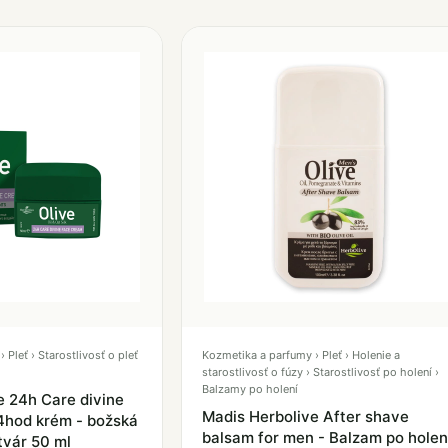
Pleť › Starostlivosť o pleť
Kozmetika a parfumy › Pleť › Holenie a
starostlivosť o fúzy › Starostlivosť po holení ›
Balzamy po holení
e 24h Care divine
Madis Herbolive After shave
4hod krém - božská
balsam for men - Balzam po holen
 tvár 50 ml