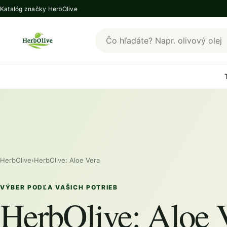
Katalóg značky HerbOlive
Hľadať produkty HerbOlive
HerbOlive
›
HerbOlive: Aloe Vera
VÝBER PODĽA VAŠICH POTRIEB
HerbOlive: Aloe 