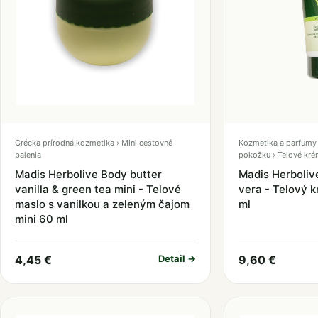
Grécka prírodná kozmetika › Mini cestovné
Kozmetika a parfumy ›
balenia
pokožku › Telové kr
Madis Herbolive Body butter
Madis Herboliv
vanilla & green tea mini - Telové
vera - Telový k
maslo s vanilkou a zeleným čajom
ml
mini 60 ml
4,45 €
Detail →
9,60 €