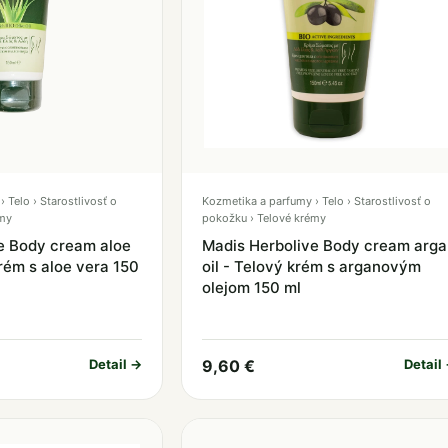
 Telo › Starostlivosť o
Kozmetika a parfumy › Telo › Starostlivosť o
émy
pokožku › Telové krémy
e Body cream aloe
Madis Herbolive Body cream arg
rém s aloe vera 150
oil - Telový krém s arganovým
olejom 150 ml
Detail →
9,60 €
Detail