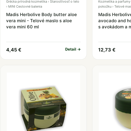
Grécka prírodná kozmetika › Starostlivosť o telo
Kozmetika a parfumy ›
› MINI Cestovné balenia
pokožku › Telové mas
Madis Herbolive Body butter aloe
Madis Herboliv
vera mini - Telové maslo s aloe
avocado and ho
vera mini 60 ml
s avokádom a 
4,45 €
Detail →
12,73 €