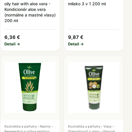
oily hair with aloe vera -
mlieko 3 v 1 200 ml
Kondicionér aloe vera
(normálne a mastné vlasy)
200 ml
6,36 €
9,87 €
Detail →
Detail →
Kozmetika a parfumy › Nechty ›
Kozmetika a parfumy › Vlasy ›
Regenerácia a výživa nechtov
Starostlivosť o vlasy › Vlasová