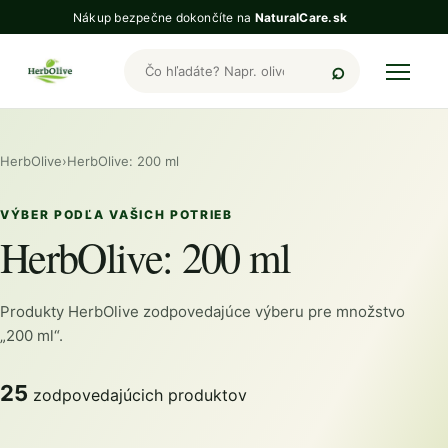
Nákup bezpečne dokončíte na
NaturalCare.sk
Hľadať produkty HerbOlive
HerbOlive
›
HerbOlive: 200 ml
VÝBER PODĽA VAŠICH POTRIEB
HerbOlive: 200 ml
Produkty HerbOlive zodpovedajúce výberu pre množstvo
„200 ml“.
25
zodpovedajúcich produktov