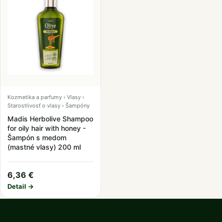
Kozmetika a parfumy › Vlasy ›
Starostlivosť o vlasy › Šampóny
Madis Herbolive Shampoo
for oily hair with honey -
Šampón s medom
(mastné vlasy) 200 ml
6,36 €
Detail →