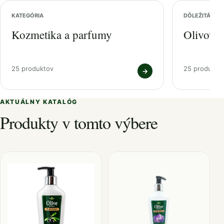
KATEGÓRIA
DÔLEŽITÁ ZL
Kozmetika a parfumy
Olivový 
25 produktov
25 produkto
→
AKTUÁLNY KATALÓG
Produkty v tomto výbere