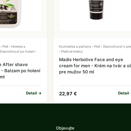
 Pleť › Holenie a
Kozmetika a parfumy › Pleť › Starostlivosť o ple
 Starostlivosť po holení ›
› Pleťové krémy
Madis Herbolive Face and eye
e After shave
cream for men - Krém na tvár a o
 - Balzam po holení
pre mužov 50 ml
ml
Detail →
22,97 €
Detail
Objavujte