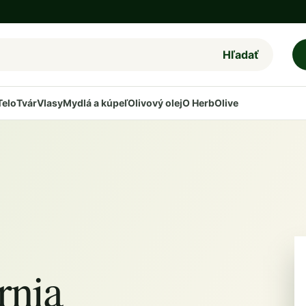
Hľadať
Telo
Tvár
Vlasy
Mydlá a kúpeľ
Olivový olej
O HerbOlive
rnia