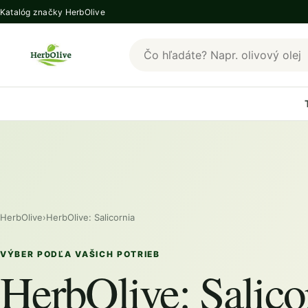
Katalóg značky HerbOlive
Hľadať produkty HerbOlive
HerbOlive
›
HerbOlive: Salicornia
VÝBER PODĽA VAŠICH POTRIEB
HerbOlive: Salico