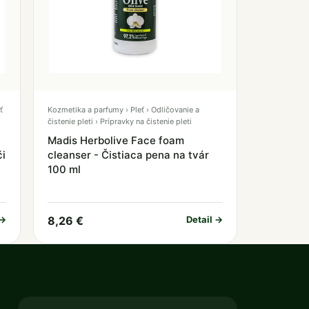
ť
Kozmetika a parfumy › Pleť › Odličovanie a
čistenie pleti › Prípravky na čistenie pleti
Madis Herbolive Face foam
či
cleanser - Čistiaca pena na tvár
100 ml
 →
8,26 €
Detail →