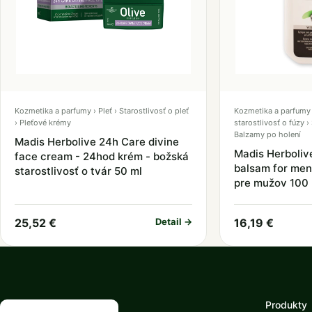
Kozmetika a parfumy › Pleť › Starostlivosť o pleť
Kozmetika a parfumy ›
› Pleťové krémy
starostlivosť o fúzy ›
Balzamy po holení
Madis Herbolive 24h Care divine
Madis Herboliv
face cream - 24hod krém - božská
balsam for men
starostlivosť o tvár 50 ml
pre mužov 100 
25,52 €
Detail →
16,19 €
Produkty