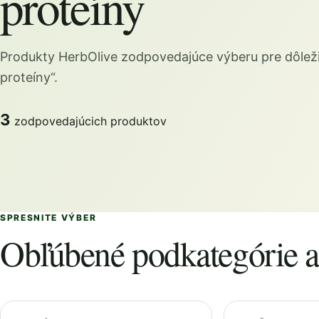
proteíny
Produkty HerbOlive zodpovedajúce výberu pre dôleži
proteíny“.
3
zodpovedajúcich produktov
SPRESNITE VÝBER
Obľúbené podkategórie a 