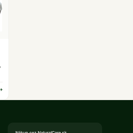
o
 →
Nákup cez NaturalCare.sk