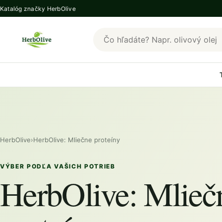
Katalóg značky HerbOlive
Hľadať produkty HerbOlive
HerbOlive
›
HerbOlive: Mliečne proteíny
VÝBER PODĽA VAŠICH POTRIEB
HerbOlive: Mlieč