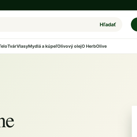
Hľadať
Telo
Tvár
Vlasy
Mydlá a kúpeľ
Olivový olej
O HerbOlive
ne