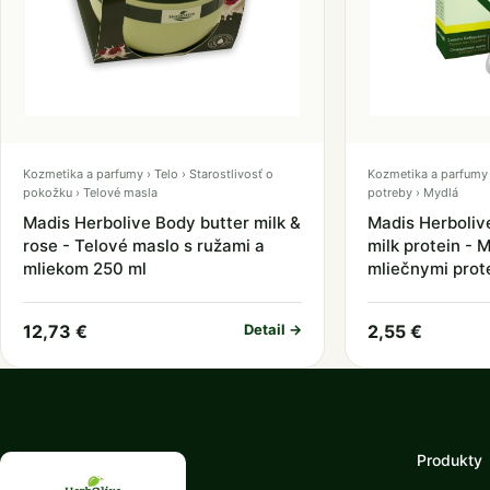
Kozmetika a parfumy › Telo › Starostlivosť o
Kozmetika a parfumy 
pokožku › Telové masla
potreby › Mydlá
Madis Herbolive Body butter milk &
Madis Herboliv
rose - Telové maslo s ružami a
milk protein - M
mliekom 250 ml
mliečnymi prot
12,73 €
Detail →
2,55 €
Produkty