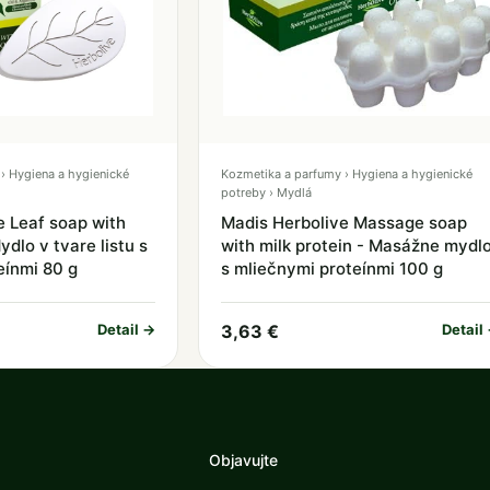
› Hygiena a hygienické
Kozmetika a parfumy › Hygiena a hygienické
potreby › Mydlá
e Leaf soap with
Madis Herbolive Massage soap
ydlo v tvare listu s
with milk protein - Masážne mydl
eínmi 80 g
s mliečnymi proteínmi 100 g
Detail →
3,63 €
Detail
Objavujte