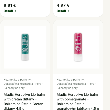
8,81 €
4,97 €
Detail →
Detail →
Kozmetika a parfumy ›
Kozmetika a parfumy ›
Dekoratívna kozmetika › Pery ›
Dekoratívna kozmetika › Pery ›
Balzamy na pery
Balzamy na pery
Madis Herbolive Lip balm
Madis Herbolive Lip balm
with cretan dittany -
with pomegranate -
Balzam na ústa s Cretan
Balzam na ústa s
dittany 4,5 g
granátovým jablkom 4,5 g