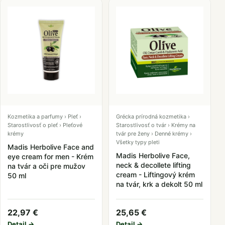
Kozmetika a parfumy › Pleť ›
Grécka prírodná kozmetika ›
Starostlivosť o pleť › Pleťové
Starostlivosť o tvár › Krémy na
krémy
tvár pre ženy › Denné krémy ›
Všetky typy pleti
Madis Herbolive Face and
Madis Herbolive Face,
eye cream for men - Krém
neck & decollete lifting
na tvár a oči pre mužov
cream - Liftingový krém
50 ml
na tvár, krk a dekolt 50 ml
22,97 €
25,65 €
Detail →
Detail →