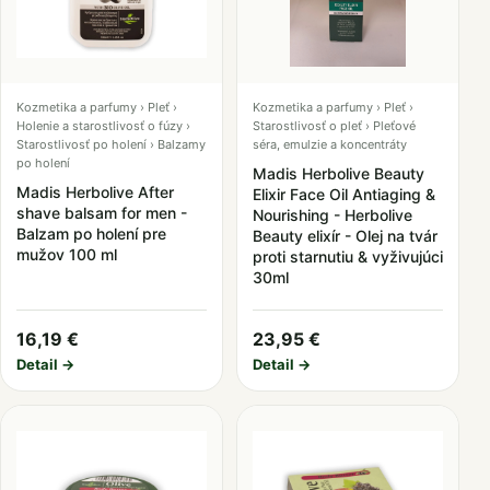
Kozmetika a parfumy › Pleť ›
Kozmetika a parfumy › Pleť ›
Holenie a starostlivosť o fúzy ›
Starostlivosť o pleť › Pleťové
Starostlivosť po holení › Balzamy
séra, emulzie a koncentráty
po holení
Madis Herbolive Beauty
Madis Herbolive After
Elixir Face Oil Antiaging &
shave balsam for men -
Nourishing - Herbolive
Balzam po holení pre
Beauty elixír - Olej na tvár
mužov 100 ml
proti starnutiu & vyživujúci
30ml
16,19 €
23,95 €
Detail →
Detail →