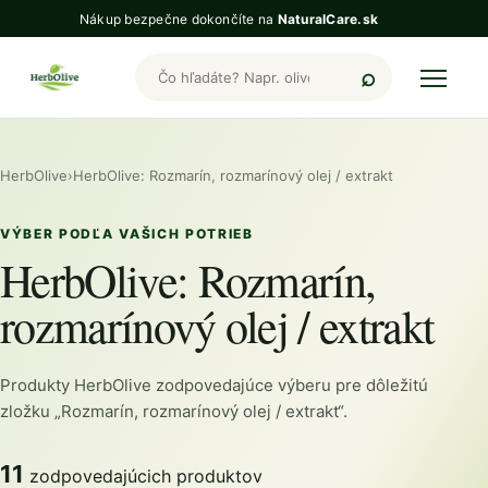
Nákup bezpečne dokončíte na
NaturalCare.sk
Hľadať produkty HerbOlive
HerbOlive
›
HerbOlive: Rozmarín, rozmarínový olej / extrakt
VÝBER PODĽA VAŠICH POTRIEB
HerbOlive: Rozmarín,
rozmarínový olej / extrakt
Produkty HerbOlive zodpovedajúce výberu pre dôležitú
zložku „Rozmarín, rozmarínový olej / extrakt“.
11
zodpovedajúcich produktov